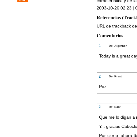
característica y de la
2003-10-26 02:23 | C
Referencias (Track
URL de trackback de 
Comentarios
1
De:
Algernon
Today is a great da
2
De:
Krasti
Pozí
3
De:
Daat
Que me lo digan a m
Y... gracias Caboclo
Por cierto, ahora t