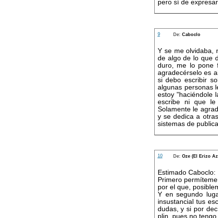
pero sí de expresa
9
De:
Caboclo
Y se me olvidaba,
de algo de lo que 
duro, me lo pone f
agradecérselo es a
si debo escribir 
algunas personas l
estoy "haciéndole l
escribe ni que le
Solamente le agrad
y se dedica a otra
sistemas de public
10
De:
Oze (El Erizo Az
Estimado Caboclo:
Primero permíteme 
por el que, posibl
Y en segundo luga
insustancial tus es
dudas, y si por dec
plin, pues no tengo