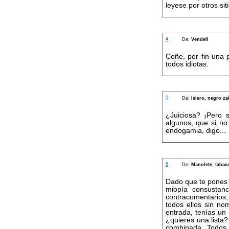
leyese por otros si
4
De:
Vendell
Coñe, por fin una 
todos idiotas.
5
De:
Islero, negro za
¿Juiciosa? ¡Pero 
algunos, que si no
endogamia, digo...
6
De:
Manolete, tabac
Dado que te pones c
miopía consustanc
contracomentarios,
todos ellos sin no
entrada, tenías un 
¿quieres una lista?
combinada. Todos 