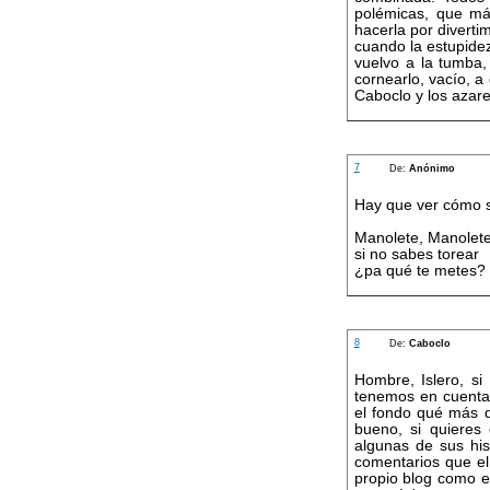
polémicas, que má
hacerla por divert
cuando la estupide
vuelvo a la tumba,
cornearlo, vacío, a
Caboclo y los azare
7
De:
Anónimo
Hay que ver cómo se
Manolete, Manolete
si no sabes torear
¿pa qué te metes?
8
De:
Caboclo
Hombre, Islero, s
tenemos en cuenta 
el fondo qué más d
bueno, si quieres
algunas de sus his
comentarios que e
propio blog como en