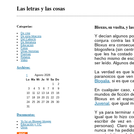
Las letras y las cosas
Categorías:
Bloxus, su vuelta, y l
De cine
Y decían algunos po
De esta bitacora
Del Caboclo
conjura contra las 
De literatura
Bloxus era consecue
Educacion
Fotos
blogosfera (sin cent
Otras historias
que les ha costado 
Poemas
Relatos
hecho mismo de escrib
Video
ser leído. Algunos d
Archivos:
La verdad es que l
<
Agosto 2026
paranoicos que ven 
Lu
Ma
Mi
Ju
Vi
Sa
Do
Blogalia
, si es que 
1
2
3
4
5
6
7
8
9
En cualquier caso, 
10
11
12
13
14
15
16
mundos de ficción de
17
18
19
20
21
22
23
Bloxus en el espac
24
25
26
27
28
29
30
Juvenal
, que igual m
31
Y ya para terminar
Documentos:
igual que lo hizo c
escribir de vez en
Yo fui un Blogger bloggie
Educación y TIC
personas). Claro q
Otros
nunca me ha pedido