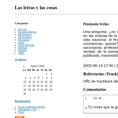
Las letras y las cosas
Categorías:
Peninsula Strike
De cine
Una pregunta: ¿no 
De esta bitacora
Del Caboclo
en las noticias de l
De literatura
vida nacional: el fi
Educacion
Fotos
conciencias, quizás
Otras historias
sacrosanta profesió
Poemas
Relatos
verdad, de la sensa
Video
publicada, transmiti
Archivos:
2003-06-14 17:56 | C
<
Agosto 2026
Lu
Ma
Mi
Ju
Vi
Sa
Do
Referencias (Track
1
2
3
4
5
6
7
8
9
URL de trackback de 
10
11
12
13
14
15
16
17
18
19
20
21
22
23
Comentarios
24
25
26
27
28
29
30
31
1
De:
JJ
Documentos:
¿Tú crees que la g
Yo fui un Blogger bloggie
Educación y TIC
Otros