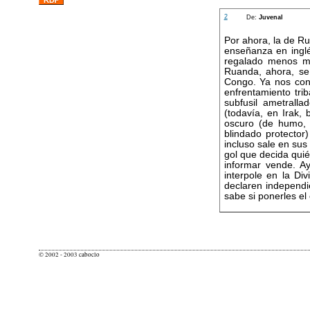
2
De:
Juvenal
Por ahora, la de Rua
enseñanza en inglé
regalado menos me
Ruanda, ahora, se 
Congo. Ya nos cont
enfrentamiento tri
subfusil ametralla
(todavía, en Irak,
oscuro (de humo, d
blindado protector
incluso sale en sus
gol que decida quié
informar vende. Ay
interpole en la Di
declaren independi
sabe si ponerles el 
© 2002 - 2003 caboclo